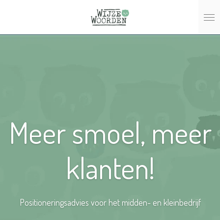
Ga
direct
naar
de
hoofdinhoud
Meer smoel, meer
klanten!
Positioneringsadvies voor het midden- en kleinbedrijf