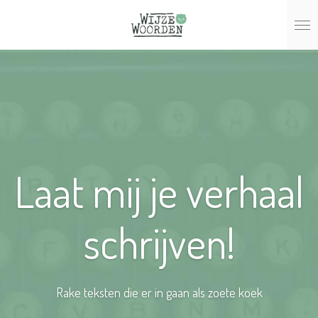
Ga
direct
naar
de
hoofdinhoud
Laat mij je verhaal
schrijven!
Rake teksten die er in gaan als zoete koek