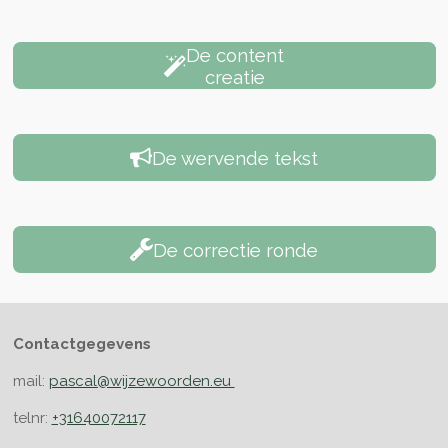
De content
creatie
De wervende tekst
De correctie ronde
Contactgegevens
mail:
pascal@wijzewoorden.eu
telnr:
+31640072117